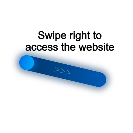
О продук
Оплата
Доставка
Монтаж
Контакты
Каталог
Английск
Алюмини
Из полик
Из стекла
Пристенн
Оранжере
Распрода
Информация
Отзывы
Договор-
Гарантия 
Вопросы 
Инструкц
Полезная